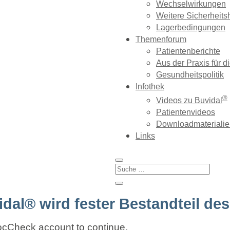
Wechselwirkungen
Weitere Sicherheits
Lagerbedingungen
Themenforum
Patientenberichte
Aus der Praxis für d
Gesundheitspolitik
Infothek
®
Videos zu Buvidal
Patientenvideos
Downloadmaterialie
Links
dal® wird fester Bestandteil de
DocCheck account to continue.