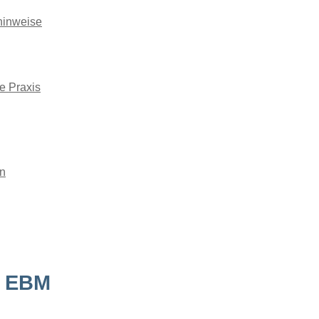
hinweise
ie Praxis
n
s EBM