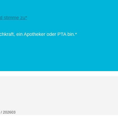
d stimme zu*
chkraft, ein Apotheker oder PTA bin.*
 / 202603